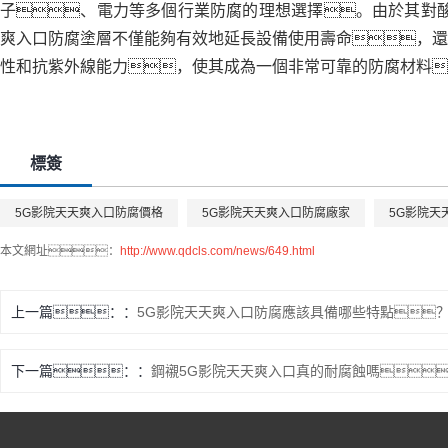
子、電力等多個行業防腐的理想選擇。由於其對酸
爽入口防腐塗層不僅能夠有效地延長設備使用壽命，還
性和抗紫外線能力，使其成為一個非常可靠的防腐材料
標簽
5G影院天天爽入口防腐價格
5G影院天天爽入口防腐廠家
5G影院天
本文網址：
http://www.qdcls.com/news/649.html
上一篇：
5G影院天天爽入口防腐應該具備哪些特點
下一篇：
鋼襯5G影院天天爽入口真的耐腐蝕嗎