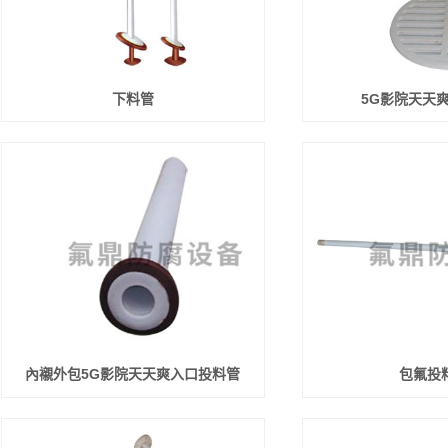
下料管
5G影院天天
內襯外包5G影院天天爽入口投料管
包氟投