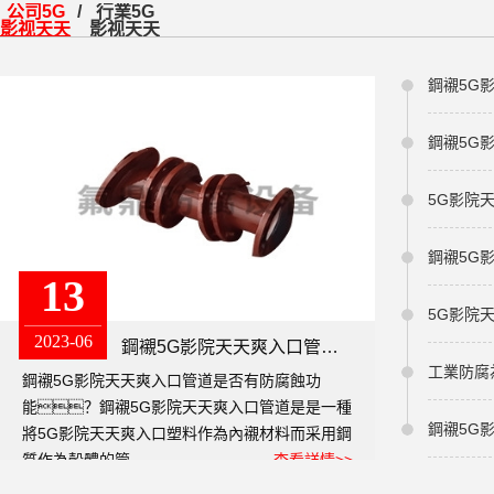
公司5G
行業5G
影视天天
影视天天
看天天爽
看天天爽
5G影院
13
2023-06
鋼襯5G影院天天爽入口管道是否有防腐蝕功能？
鋼襯5G影院天天爽入口管道是否有防腐蝕功
能？鋼襯5G影院天天爽入口管道是是一種
鋼襯5G
將5G影院天天爽入口塑料作為內襯材料而采用鋼
質作為殼體的管...
查看詳情>>