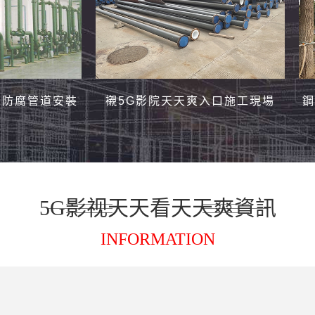
防腐管道安裝
襯5G影院天天爽入口施工現場
鋼
5G影视天天看天天爽資訊
INFORMATION