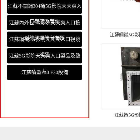
江蘇不鏽鋼304襯5G影院天天爽入
口管道及管件
江蘇內外包5G影院天天爽入口投
江蘇鋼襯5G
料管通氯管分布器
江蘇鋼襯5G影院天天爽入口視鏡
視盅
江蘇5G影院天天爽入口製品及墊
片
江蘇噴塗F40 F30設備
江蘇襯5G