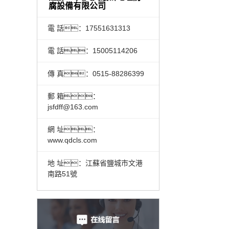
腐設備有限公司
電 話：17551631313
電 話：15005114206
傳 真：0515-88286399
郵 箱：
jsfdff@163.com
網 址：
www.qdcls.com
地 址：江蘇省鹽城市文港
南路51號